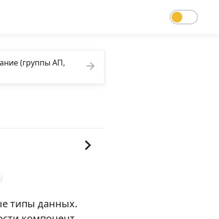
уппы АП,
#
ые типы данных.
ости компонент