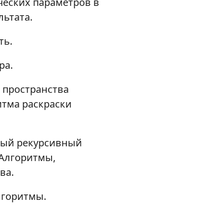
еских параметров в
ьтата.
ть.
ра.
 пространства
итма раскраски
ный рекурсивный
.Алгоритмы,
ва.
лгоритмы.