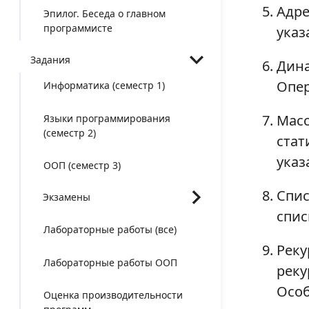
Адре
Эпилог. Беседа о главном
программисте
указ
Задания
Дина
Опер
Информатика (семестр 1)
Масс
Языки программирования
(семестр 2)
стат
указ
ООП (семестр 3)
Спис
Экзамены
спис
Лабораторные работы (все)
Реку
Лабораторные работы ООП
реку
Особ
Оценка производительности