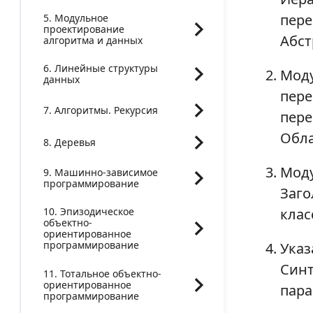
пере
5. Модульное
проектирование
Абст
алгоритма и данных
6. Линейные структуры
Моду
данных
пере
7. Алгоритмы. Рекурсия
пере
Обла
8. Деревья
Моду
9. Машинно-зависимое
программирование
Заго
клас
10. Эпизодическое
объектно-
ориентированное
программирование
Указ
Синт
11. Тотальное объектно-
ориентированное
пара
программирование