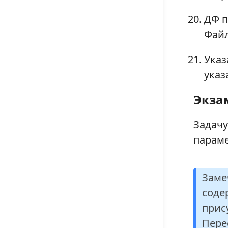
ДФ п
Файл
Указ
указ
Экза
Задачу
параме
Заме
соде
прис
Пере