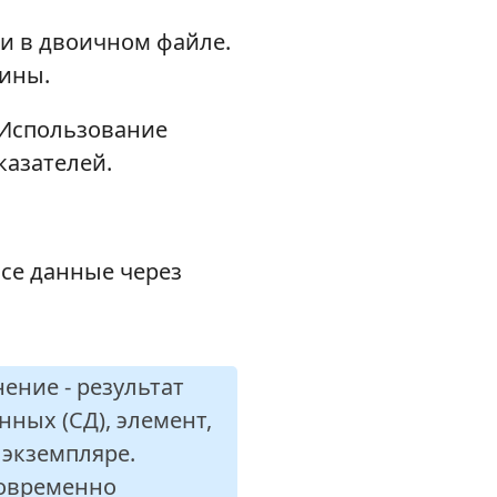
и в двоичном файле.
ины.
 Использование
казателей.
се данные через
ние - результат
ных (СД), элемент,
 экземпляре.
новременно