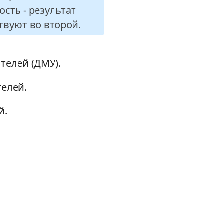
сть - результат
твуют во второй.
телей (ДМУ).
елей.
й.