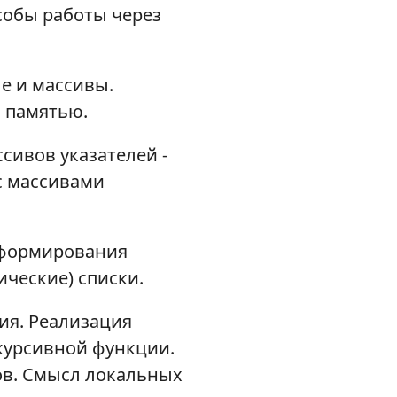
собы работы через
е и массивы.
 памятью.
сивов указателей -
с массивами
 формирования
ические) списки.
ия. Реализация
курсивной функции.
ов. Смысл локальных