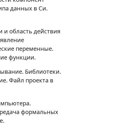
па данных в Си.
.
 и область действия
ъявление
еские переменные.
кие функции.
ывание. Библиотеки.
е. Файл проекта в
омпьютера.
Передача формальных
е.