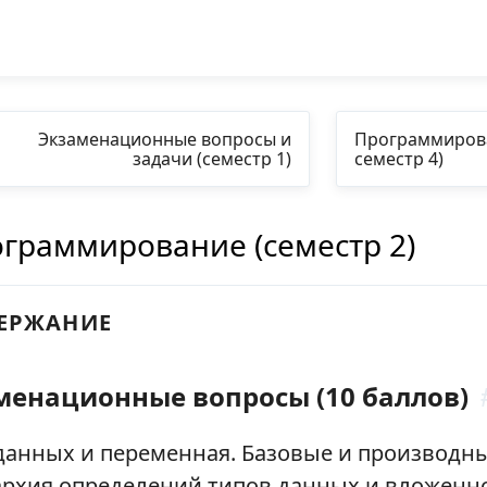
Экзаменационные вопросы и
Программирование (гр
задачи (семестр 1)
семестр 4)
граммирование (семестр 2)
ЕРЖАНИЕ
енационные вопросы (10 баллов)
менационные вопросы (10 баллов)
енационные задачи (25 баллов)
ые задания (по 3 балла за тест, но не более 10)
данных и переменная. Базовые и производн
рхия определений типов данных и вложенн