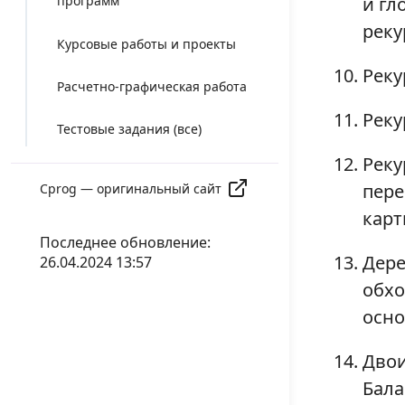
и гл
программ
реку
Курсовые работы и проекты
Реку
Расчетно-графическая работа
Реку
Тестовые задания (все)
Реку
пере
Cprog — оригинальный сайт
карт
Последнее обновление:
Дере
26.04.2024 13:57
обхо
осно
Двои
Бала