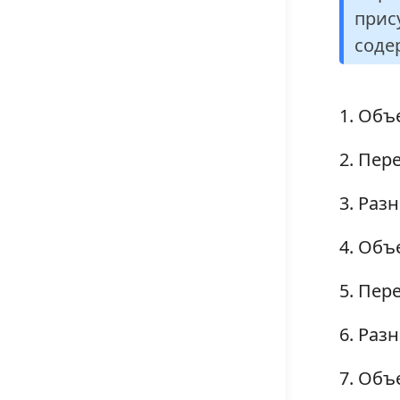
прис
соде
Объе
Пере
Разн
Объе
Пере
Разн
Объе