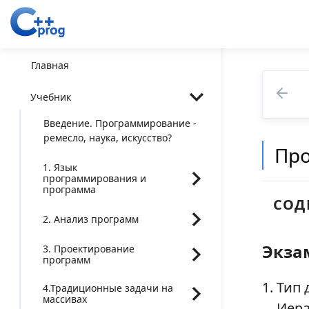
Главная
Учебник
Введение. Программирование -
ремесло, наука, искусство?
Про
1. Язык
программирования и
программа
СОД
2. Анализ программ
Экзам
Экза
3. Проектирование
Экзам
программ
Тестов
Тип 
4.Традиционные задачи на
массивах
Иера