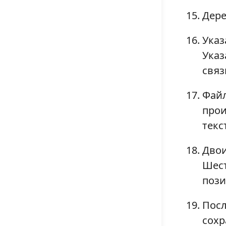
Дере
Указ
Указ
связ
Файл
прои
текс
Двои
Шест
пози
Посл
сохр